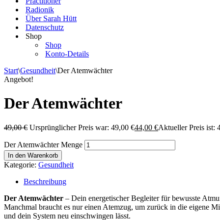
Practitioner
Radionik
Über Sarah Hütt
Datenschutz
Shop
Shop
Konto-Details
Start
\
Gesundheit
\
Der Atemwächter
Angebot!
Der Atemwächter
49,00
€
Ursprünglicher Preis war: 49,00 €
44,00
€
Aktueller Preis ist: 
Der Atemwächter Menge
In den Warenkorb
Kategorie:
Gesundheit
Beschreibung
Der Atemwächter
– Dein energetischer Begleiter für bewusste Atm
Manchmal braucht es nur einen Atemzug, um zurück in die eigene Mitt
und dein System neu einschwingen lässt.