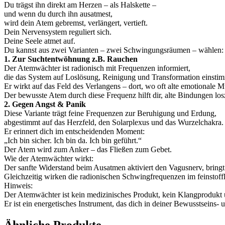
Du trägst ihn direkt am Herzen – als Halskette –
und wenn du durch ihn ausatmest,
wird dein Atem gebremst, verlängert, vertieft.
Dein Nervensystem reguliert sich.
Deine Seele atmet auf.
Du kannst aus zwei Varianten – zwei Schwingungsräumen – wählen:
1. Zur Suchtentwöhnung z.B. Rauchen
Der Atemwächter ist radionisch mit Frequenzen informiert,
die das System auf Loslösung, Reinigung und Transformation einsti
Er wirkt auf das Feld des Verlangens – dort, wo oft alte emotionale Mu
Der bewusste Atem durch diese Frequenz hilft dir, alte Bindungen los
2. Gegen Angst & Panik
Diese Variante trägt feine Frequenzen zur Beruhigung und Erdung,
abgestimmt auf das Herzfeld, den Solarplexus und das Wurzelchakra.
Er erinnert dich im entscheidenden Moment:
„Ich bin sicher. Ich bin da. Ich bin geführt.“
Der Atem wird zum Anker – das Fließen zum Gebet.
Wie der Atemwächter wirkt:
Der sanfte Widerstand beim Ausatmen aktiviert den Vagusnerv, bring
Gleichzeitig wirken die radionischen Schwingfrequenzen im feinstoffl
Hinweis:
Der Atemwächter ist kein medizinisches Produkt, kein Klangprodukt u
Er ist ein energetisches Instrument, das dich in deiner Bewusstseins- u
Ähnliche Produkte