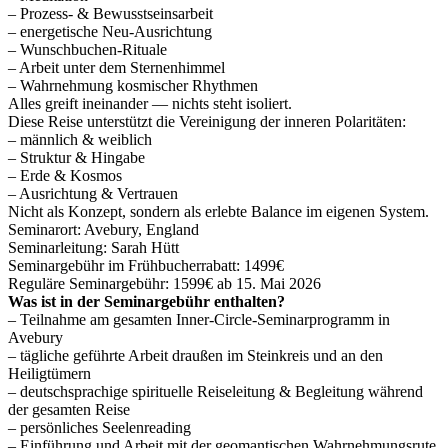
– Prozess- & Bewusstseinsarbeit
– energetische Neu-Ausrichtung
– Wunschbuchen-Rituale
– Arbeit unter dem Sternenhimmel
– Wahrnehmung kosmischer Rhythmen
Alles greift ineinander — nichts steht isoliert.
Diese Reise unterstützt die Vereinigung der inneren Polaritäten:
– männlich & weiblich
– Struktur & Hingabe
– Erde & Kosmos
– Ausrichtung & Vertrauen
Nicht als Konzept, sondern als erlebte Balance im eigenen System.
Seminarort: Avebury, England
Seminarleitung: Sarah Hütt
Seminargebühr im Frühbucherrabatt: 1499€
Reguläre Seminargebühr: 1599€ ab 15. Mai 2026
Was ist in der Seminargebühr enthalten?
– Teilnahme am gesamten Inner-Circle-Seminarprogramm in
Avebury
– tägliche geführte Arbeit draußen im Steinkreis und an den
Heiligtümern
– deutschsprachige spirituelle Reiseleitung & Begleitung während
der gesamten Reise
– persönliches Seelenreading
– Einführung und Arbeit mit der geomantischen Wahrnehmungsrute