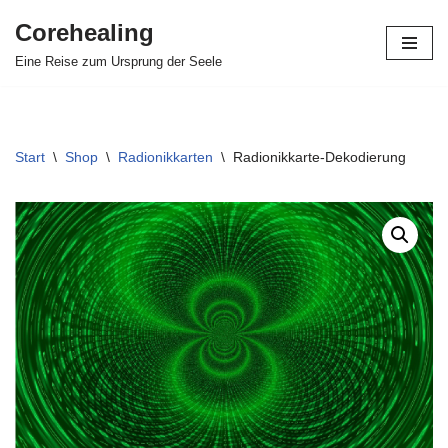
Corehealing
Zum
Eine Reise zum Ursprung der Seele
Inhalt
springen
Start
\
Shop
\
Radionikkarten
\
Radionikkarte-Dekodierung