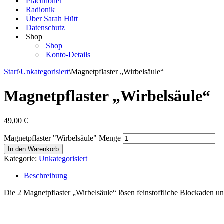
Practitioner
Radionik
Über Sarah Hütt
Datenschutz
Shop
Shop
Konto-Details
Start
\
Unkategorisiert
\
Magnetpflaster „Wirbelsäule“
Magnetpflaster „Wirbelsäule“
49,00
€
Magnetpflaster "Wirbelsäule" Menge
In den Warenkorb
Kategorie:
Unkategorisiert
Beschreibung
Die 2 Magnetpflaster „Wirbelsäule“ lösen feinstoffliche Blockaden 